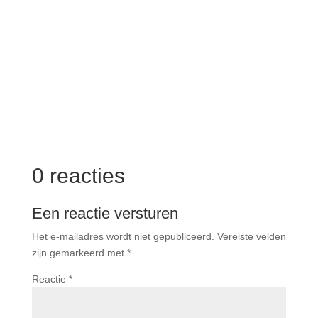
Vacature voor logopedist in Roeselare Wij zijn op
zoek naar een enthousiaste en dynamische
collega om onze...
0 reacties
Een reactie versturen
Het e-mailadres wordt niet gepubliceerd.
Vereiste velden
zijn gemarkeerd met
*
Reactie
*